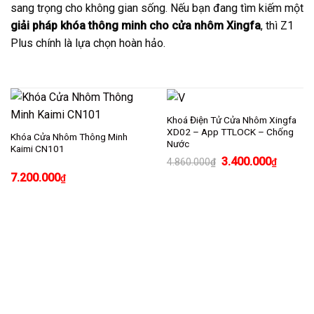
sang trọng cho không gian sống. Nếu bạn đang tìm kiếm một
giải pháp khóa thông minh cho cửa nhôm Xingfa
, thì Z1
Plus chính là lựa chọn hoàn hảo.
Khoá Điện Tử Cửa Nhôm Xingfa
XD02 – App TTLOCK – Chống
Khóa Cửa Nhôm Thông Minh
Nước
Kaimi CN101
Giá
Giá
3.400.000
4.860.000
₫
₫
gốc
hiện
7.200.000
₫
là:
tại
4.860.000₫.
là:
3.400.0