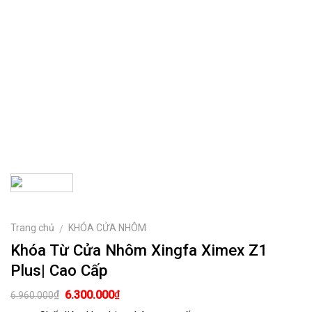
Trang chủ
KHÓA CỬA NHÔM
/
Khóa Từ Cửa Nhôm Xingfa Ximex Z1
Plus| Cao Cấp
Giá
Giá
₫
₫
6.300.000
6.960.000
gốc
hiện