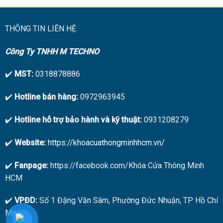
THÔNG TIN LIÊN HỆ
Công Ty TNHH M TECHNO
✔️
MST:
0318878886
✔️
Hotline bán hàng:
0972963945
✔️
Hotline hỗ trợ bảo hành và kỹ thuật:
0931208279
✔️
Website:
https://khoacuathongminhhcm.vn/
✔️
Fanpage:
https://facebook.com/Khóa Cửa Thông Minh
HCM
✔️
VPĐD:
Số 1 Đặng Văn Sâm, Phường Đức Nhuận, TP Hồ Chí
Minh