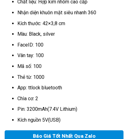
là:
tại
Chất liệu: Hợp kim nhôm cao cấp
6.960.000₫.
là:
6.300.000₫.
Nhận diện khuôn mặt siêu nhanh 360
Kích thước: 42×3,8 cm
Màu: Black, silver
FaceID: 100
Vân tay: 100
Mã số: 100
Thẻ từ: 1000
App: ttlock bluetooth
Chìa cơ: 2
Pin: 3200mAh(7.4V Lithium)
Kích nguồn 5V(USB)
Báo Giá Tốt Nhất Qua Zalo