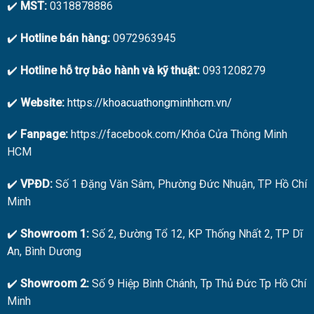
✔️
MST:
0318878886
✔️
Hotline bán hàng:
0972963945
✔️
Hotline hỗ trợ bảo hành và kỹ thuật:
0931208279
✔️
Website:
https://khoacuathongminhhcm.vn/
✔️
Fanpage:
https://facebook.com/Khóa Cửa Thông Minh
HCM
✔️
VPĐD:
Số 1 Đặng Văn Sâm, Phường Đức Nhuận, TP Hồ Chí
Minh
✔️
Showroom 1:
Số 2, Đường Tổ 12, KP Thống Nhất 2, TP Dĩ
An, Bình Dương
✔️
Showroom 2:
Số 9 Hiệp Bình Chánh, Tp Thủ Đức Tp Hồ Chí
Minh