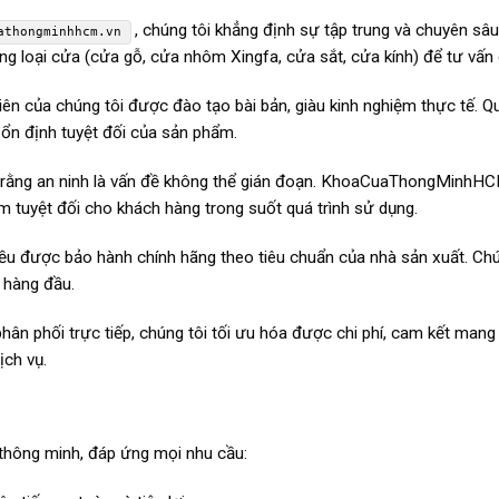
, chúng tôi khẳng định sự tập trung và chuyên sâ
athongminhhcm.vn
g loại cửa (cửa gỗ, cửa nhôm Xingfa, cửa sắt, cửa kính) để tư vấn gi
iên của chúng tôi được đào tạo bài bản, giàu kinh nghiệm thực tế. Qu
ổn định tuyệt đối của sản phẩm.
 rằng an ninh là vấn đề không thể gián đoạn. KhoaCuaThongMinhHCM.
âm tuyệt đối cho khách hàng trong suốt quá trình sử dụng.
u được bảo hành chính hãng theo tiêu chuẩn của nhà sản xuất. Chún
 hàng đầu.
hân phối trực tiếp, chúng tôi tối ưu hóa được chi phí, cam kết ma
ịch vụ.
 thông minh, đáp ứng mọi nhu cầu: