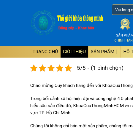
Skip
to
content
SẢN PHẨ
CHÍNH HÃ
TRANG CHỦ
GIỚI THIỆU
SẢN PHẨM
HỖ 
5/5 - (1 bình chọn)
Chào mừng Quý khách hàng đến với KhoaCuaThon
Trong bối cảnh xã hội hiện đại và công nghệ 4.0 phá
hiểu sâu sắc điều đó, KhoaCuaThongMinhHCM.vn ra đờ
vực TP. Hồ Chí Minh.
Chúng tôi không chỉ bán một sản phẩm, chúng tôi m