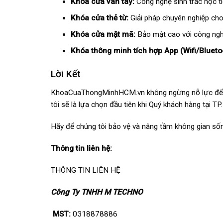
Khóa cửa vân tay:
Công nghệ sinh trắc học tiên
Khóa cửa thẻ từ:
Giải pháp chuyên nghiệp cho
Khóa cửa mật mã:
Bảo mật cao với công ngh
Khóa thông minh tích hợp App (Wifi/Blueto
Lời Kết
KhoaCuaThongMinhHCM.vn không ngừng nỗ lực để giữ v
tôi sẽ là lựa chọn đầu tiên khi Quý khách hàng tại T
Hãy để chúng tôi bảo vệ và nâng tầm không gian số
Thông tin liên hệ:
THÔNG TIN LIÊN HỆ
Công Ty TNHH M TECHNO
MST:
0318878886