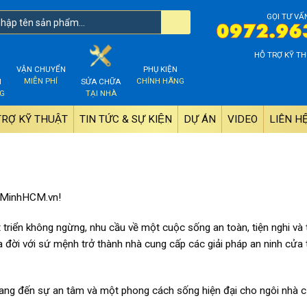
GỌI TƯ VẤ
HỖ TRỢ KỸ TH
VẬN CHUYỂN
PHỤ KIỆN
MIỄN PHÍ
CHÍNH HÃNG
M
SỬA CHỮA
NG
TẠI NHÀ
TRỢ KỸ THUẬT
TIN TỨC & SỰ KIỆN
DỰ ÁN
VIDEO
LIÊN HÊ
gMinhHCM.vn!
t triển không ngừng, nhu cầu về một cuộc sống an toàn, tiện nghi và 
i với sứ mệnh trở thành nhà cung cấp các giải pháp an ninh cửa t
ang đến sự an tâm và một phong cách sống hiện đại cho ngôi nhà c