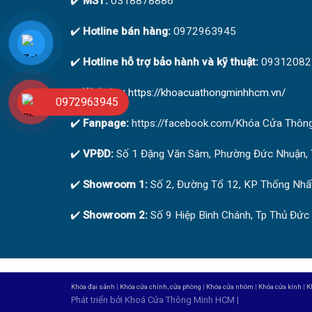
✔️
MST:
0318878886
✔️
Hotline bán hàng:
0972963945
✔️
Hotline hỗ trợ bảo hành và kỹ thuật:
09312082
✔️
Website:
https://khoacuathongminhhcm.vn/
0972963945
✔️
Fanpage:
https://facebook.com/Khóa Cửa Thô
✔️
VPĐD:
Số 1 Đặng Văn Sâm, Phường Đức Nhuận, 
✔️
Showroom 1:
Số 2, Đường Tổ 12, KP Thống Nhất
✔️
Showroom 2:
Số 9 Hiệp Bình Chánh, Tp Thủ Đức
Khóa đại sảnh
|
Khóa cửa chính, cửa phòng
|
Khóa cửa nhôm
|
Khóa cửa kính
|
K
Phát triển bởi
Khoá Cửa Thông Minh HCM
|