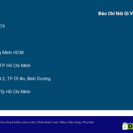
Báo Chí Nói Gì 
79
ng Minh HCM
TP Hồ Chí Minh
 2, TP Dĩ An, Bình Dương
 Tp Hồ Chí Minh
hóa cổng & kiểm soát ra vào
|
Khóa khách sạn
|
Máy chấm công
|
Phụ kiện