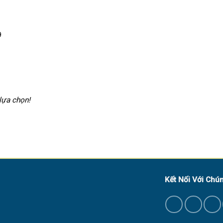
9
lựa chọn!
Kết Nối Với Chún