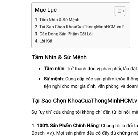
Mục Lục
Tầm Nhìn & Sứ Mệnh
Tại Sao Chọn KhoaCuaThongMinhHCM.vn?
Các Dòng Sản Phẩm Cốt Lõi
Lời Kết
Tầm Nhìn & Sứ Mệnh
Tầm nhìn:
Trở thành đơn vị phân phối, lắp đặ
Sứ mệnh:
Cung cấp các sản phẩm khóa thông m
tiện nghi cho mọi gia đình, văn phòng, và doan
Tại Sao Chọn KhoaCuaThongMinhHCM.v
Sự “uy tín” của chúng tôi không chỉ đến từ lời nói,
1. 100% Sản Phẩm Chính Hãng:
Chúng tôi là đối t
Bosch, v.v.). Mọi sản phẩm đều có đầy đủ chứng nh