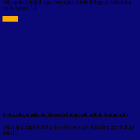
Việc quản lý khách sạn theo cách truyền thống với chìa khóa
cơ đang bộc [...]
Dịch vụ thi công lắp đặt khóa cửa thông minh tại Bình Dương uy tín
Việc nâng cấp hệ thống an ninh cho ngôi nhà bằng các thiết bị
điện [...]