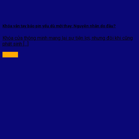
Khóa vân tay báo pin yếu dù mới thay: Nguyên nhân do đâu?
Khóa cửa thông minh mang lại sự tiện lợi, nhưng đôi khi cũng
phát sinh [...]