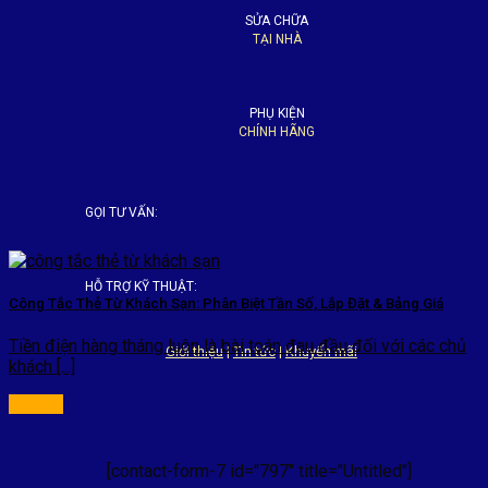
SỬA CHỮA
TẠI NHÀ
PHỤ KIỆN
CHÍNH HÃNG
GỌI TƯ VẤN:
HỖ TRỢ KỸ THUẬT:
Công Tắc Thẻ Từ Khách Sạn: Phân Biệt Tần Số, Lắp Đặt & Bảng Giá
Tiền điện hàng tháng luôn là bài toán đau đầu đối với các chủ
Giới thiệu
|
Tin tức
|
Khuyến mãi
khách [...]
[contact-form-7 id="797" title="Untitled"]