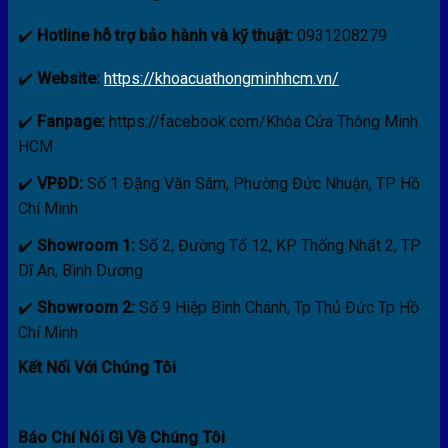
✔️
Hotline hỗ trợ bảo hành và kỹ thuật:
0931208279
✔️
Website:
https://khoacuathongminhhcm.vn/
✔️
Fanpage:
https://facebook.com/Khóa Cửa Thông Minh
HCM
✔️
VPĐD:
Số 1 Đặng Văn Sâm, Phường Đức Nhuận, TP Hồ
Chí Minh
✔️
Showroom 1:
Số 2, Đường Tổ 12, KP Thống Nhất 2, TP
Dĩ An, Bình Dương
✔️
Showroom 2:
Số 9 Hiệp Bình Chánh, Tp Thủ Đức Tp Hồ
Chí Minh
Kết Nối Với Chúng Tôi
Báo Chí Nói Gì Về Chúng Tôi