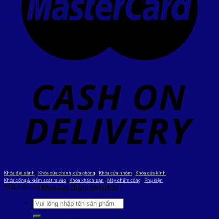
Khóa đại sảnh
|
Khóa cửa chính, cửa phòng
|
Khóa cửa nhôm
|
Khóa cửa kính
|
Khóa cổng & kiểm soát ra vào
|
Khóa khách sạn
|
Máy chấm công
|
Phụ kiện
Phát triển bởi
Khoá Cửa Thông Minh HCM
|