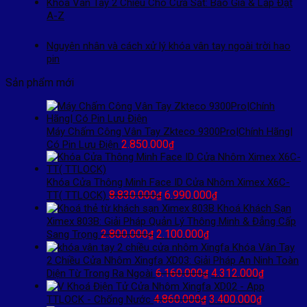
Khóa Vân Tay 2 Chiều Cho Cửa Sắt: Báo Giá & Lắp Đặt
A-Z
Nguyên nhân và cách xử lý khóa vân tay ngoài trời hao
pin
Sản phẩm mới
Máy Chấm Công Vân Tay Zkteco 9300Pro|Chính Hãng|
2.850.000
Có Pin Lưu Điện
₫
Khóa Cửa Thông Minh Face ID Cửa Nhôm Ximex X6C-
Giá
Giá
8.830.000
6.990.000
TT( TTLOCK)
₫
₫
gốc
hiện
Khoá Khách Sạn
là:
tại
Ximex 803B: Giải Pháp Quản Lý Thông Minh & Đẳng Cấp
Giá
8.830.000₫.
Giá
là:
2.800.000
2.100.000
Sang Trọng
₫
₫
gốc
hiện
6.990.000₫.
Khóa Vân Tay
là:
tại
2 Chiều Cửa Nhôm Xingfa XD03: Giải Pháp An Ninh Toàn
2.800.000₫.
là:
Giá
Giá
6.160.000
4.312.000
Diện Từ Trong Ra Ngoài
₫
₫
2.100.000₫.
gốc
hiện
Khoá Điện Tử Cửa Nhôm Xingfa XD02 - App
Giá
là:
Giá
tại
4.860.000
3.400.000
TTLOCK - Chống Nước
₫
₫