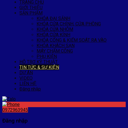
TRANG CHỦ
GIỚI THIỆU
SẢN PHẨM
KHÓA ĐẠI SẢNH
KHÓA CỬA CHÍNH, CỬA PHÒNG
KHÓA CỬA NHÔM
KHÓA CỬA KÍNH
KHÓA CỔNG & KIỂM SOÁT RA VÀO
KHÓA KHÁCH SẠN
MÁY CHẤM CÔNG
PHỤ KIỆN
HỖ TRỢ KỸ THUẬT
TIN TỨC & SỰ KIỆN
DỰ ÁN
VIDEO
LIÊN HỆ
Đăng nhập
0972963945
Đăng nhập