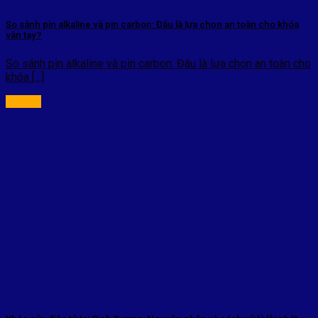
So sánh pin alkaline và pin carbon: Đâu là lựa chọn an toàn cho khóa
vân tay?
So sánh pin alkaline và pin carbon: Đâu là lựa chọn an toàn cho
khóa [...]