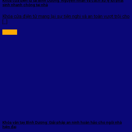
Khóa cửa điện tử tại Bình Dương: Nguyên nhân và cách xử lý lỗi phát
sinh nhanh chóng tại nhà
Khóa cửa điện tử mang lại sự tiện nghi và an toàn vượt trội cho
[...]
Khóa vân tay Bình Dương: Giải pháp an ninh hoàn hảo cho ngôi nhà
hiện đại