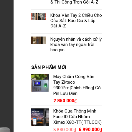
& Thi Công Trọn Gói A-Z
Khóa Vân Tay 2 Chiều Cho
Cửa Sắt: Báo Giá & Lắp
Đặt A-Z
Nguyên nhân và cách xử lý
khóa vân tay ngoài trời
hao pin
SẢN PHẨM MỚI
Máy Chấm Công Vân
Tay Zkteco
9300Pro|Chính Hãng| Có
Pin Lưu Điện
2.850.000
₫
Khóa Cửa Thông Minh
Face ID Cửa Nhôm
Ximex X6C-TT( TTLOCK)
Giá
Giá
8.830.000
6.990.000
₫
₫