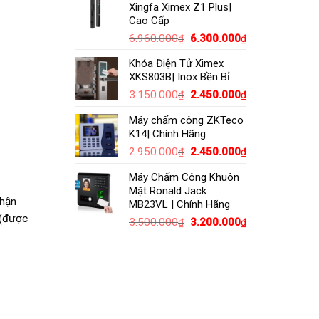
Xingfa Ximex Z1 Plus|
9.990.000₫.
là:
Cao Cấp
8.500.000₫.
Giá
Giá
6.960.000
6.300.000
₫
₫
gốc
hiện
Khóa Điện Tử Ximex
là:
tại
XKS803B| Inox Bền Bỉ
6.960.000₫.
là:
Giá
Giá
3.150.000
2.450.000
6.300.000₫.
₫
₫
gốc
hiện
Máy chấm công ZKTeco
là:
tại
K14| Chính Hãng
3.150.000₫.
là:
Giá
2.450.000₫.
Giá
2.950.000
2.450.000
₫
₫
gốc
hiện
Máy Chấm Công Khuôn
là:
tại
Mặt Ronald Jack
2.950.000₫.
là:
nhận
MB23VL | Chính Hãng
2.450.000₫.
 (được
Giá
Giá
3.500.000
3.200.000
₫
₫
gốc
hiện
là:
tại
3.500.000₫.
là:
3.200.000₫.