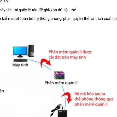
a số”.
áy tính tại quầy lễ tân để ghi/xóa dữ liệu thẻ.
úp kiểm soát toàn bộ hệ thống phòng, phân quyền thẻ và trích xuất lị