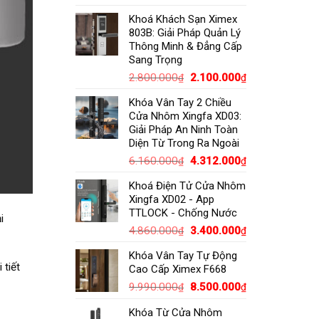
gốc
hiện
Khoá Khách Sạn Ximex
là:
tại
803B: Giải Pháp Quản Lý
8.830.000₫.
là:
Thông Minh & Đẳng Cấp
6.990.000₫.
Sang Trọng
Giá
Giá
2.800.000
2.100.000
₫
₫
gốc
hiện
Khóa Vân Tay 2 Chiều
là:
tại
Cửa Nhôm Xingfa XD03:
2.800.000₫.
là:
Giải Pháp An Ninh Toàn
2.100.000₫.
Diện Từ Trong Ra Ngoài
Giá
Giá
6.160.000
4.312.000
₫
₫
gốc
hiện
Khoá Điện Tử Cửa Nhôm
là:
tại
Xingfa XD02 - App
6.160.000₫.
là:
TTLOCK - Chống Nước
4.312.000₫.
i
Giá
Giá
4.860.000
3.400.000
₫
₫
gốc
hiện
Khóa Vân Tay Tự Động
là:
tại
 tiết
Cao Cấp Ximex F668
4.860.000₫.
là:
Giá
Giá
9.990.000
8.500.000
3.400.000₫.
₫
₫
gốc
hiện
Khóa Từ Cửa Nhôm
là:
tại