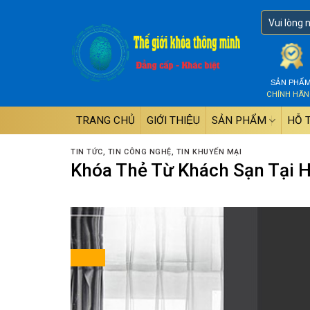
Skip
to
content
SẢN PHẨ
CHÍNH HÃ
TRANG CHỦ
GIỚI THIỆU
SẢN PHẨM
HỖ 
TIN TỨC
,
TIN CÔNG NGHỆ
,
TIN KHUYẾN MẠI
Khóa Thẻ Từ Khách Sạn Tại Hồ