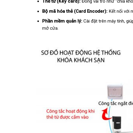
Thẻ từ (Key card):
Đóng vai trò như “chìa khó
Bộ mã hóa thẻ (Card Encoder):
Kết nối với m
Phần mềm quản lý:
Cài đặt trên máy tính, gi
mở cửa.