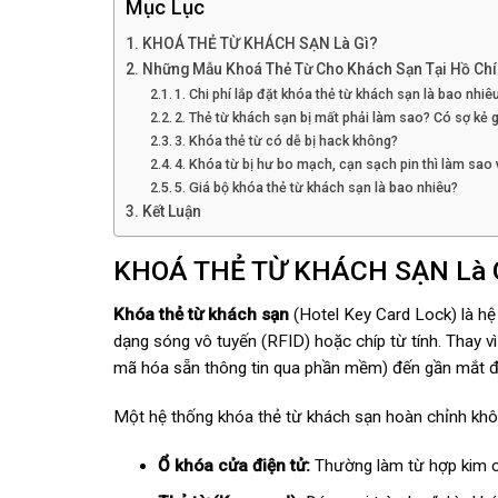
Mục Lục
KHOÁ THẺ TỪ KHÁCH SẠN Là Gì?
Những Mẫu Khoá Thẻ Từ Cho Khách Sạn Tại Hồ Chí
1. Chi phí lắp đặt khóa thẻ từ khách sạn là bao nhiê
2. Thẻ từ khách sạn bị mất phải làm sao? Có sợ kẻ
3. Khóa thẻ từ có dễ bị hack không?
4. Khóa từ bị hư bo mạch, cạn sạch pin thì làm sa
5. Giá bộ khóa thẻ từ khách sạn là bao nhiêu?
Kết Luận
KHOÁ THẺ TỪ KHÁCH SẠN Là 
Khóa thẻ từ khách sạn
(Hotel Key Card Lock) là hệ
dạng sóng vô tuyến (RFID) hoặc chíp từ tính. Thay vì
mã hóa sẵn thông tin qua phần mềm) đến gần mắt đọ
Một hệ thống khóa thẻ từ khách sạn hoàn chỉnh khôn
Ổ khóa cửa điện tử:
Thường làm từ hợp kim ch