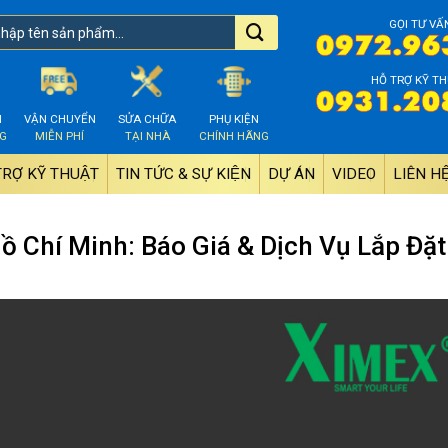
GỌI TƯ VẤ
HỖ TRỢ KỸ TH
M
VẬN CHUYỂN
SỬA CHỮA
PHỤ KIỆN
NG
MIỄN PHÍ
TẠI NHÀ
CHÍNH HÃNG
TRỢ KỸ THUẬT
TIN TỨC & SỰ KIỆN
DỰ ÁN
VIDEO
LIÊN HÊ
 Chí Minh: Báo Giá & Dịch Vụ Lắp Đặt