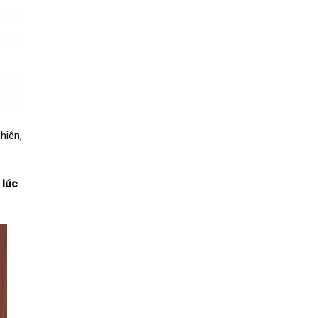
nhiên,
 lúc