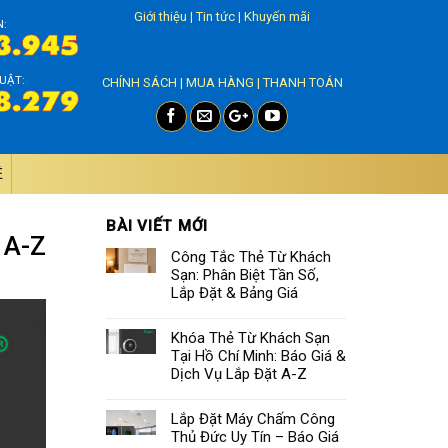
Giới thiệu
|
Tin tức
|
Khuyến mãi
N:
UẬT:
CHÍNH SÁCH
|
MUA HÀNG
|
THANH TOÁN
̣
BÀI VIẾT MỚI
 A-Z
Công Tắc Thẻ Từ Khách
Sạn: Phân Biệt Tần Số,
Lắp Đặt & Bảng Giá
Khóa Thẻ Từ Khách Sạn
Tại Hồ Chí Minh: Báo Giá &
Dịch Vụ Lắp Đặt A-Z
Lắp Đặt Máy Chấm Công
Thủ Đức Uy Tín – Báo Giá