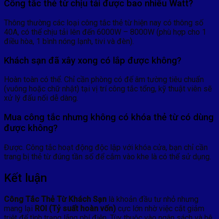
Công tắc thẻ từ chịu tải được bao nhiêu Watt?
Thông thường các loại công tắc thẻ từ hiện nay có thông số
40A, có thể chịu tải lên đến 6000W – 8000W (phù hợp cho 1
điều hòa, 1 bình nóng lạnh, tivi và đèn).
Khách sạn đã xây xong có lắp được không?
Hoàn toàn có thể. Chỉ cần phòng có đế âm tường tiêu chuẩn
(vuông hoặc chữ nhật) tại vị trí công tắc tổng, kỹ thuật viên sẽ
xử lý đấu nối dễ dàng.
Mua công tắc nhưng không có khóa thẻ từ có dùng
được không?
Được. Công tắc hoạt động độc lập với khóa cửa, bạn chỉ cần
trang bị thẻ từ đúng tần số để cắm vào khe là có thể sử dụng.
Kết luận
Công Tắc Thẻ Từ Khách Sạn
là khoản đầu tư nhỏ nhưng
mang lại
ROI (Tỷ suất hoàn vốn)
cực lớn nhờ việc cắt giảm
triệt để tình trạng lãng phí điện. Tùy thuộc vào ngân sách và hệ