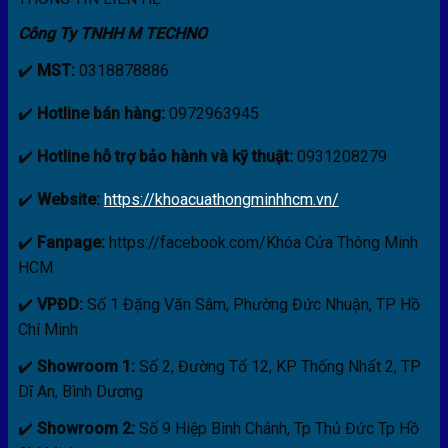
Công Ty TNHH M TECHNO
✔️
MST:
0318878886
✔️
Hotline bán hàng:
0972963945
✔️
Hotline hỗ trợ bảo hành và kỹ thuật:
0931208279
✔️
Website:
https://khoacuathongminhhcm.vn/
✔️
Fanpage:
https://facebook.com/Khóa Cửa Thông Minh
HCM
✔️
VPĐD:
Số 1 Đặng Văn Sâm, Phường Đức Nhuận, TP Hồ
Chí Minh
✔️
Showroom 1:
Số 2, Đường Tổ 12, KP Thống Nhất 2, TP
Dĩ An, Bình Dương
✔️
Showroom 2:
Số 9 Hiệp Bình Chánh, Tp Thủ Đức Tp Hồ