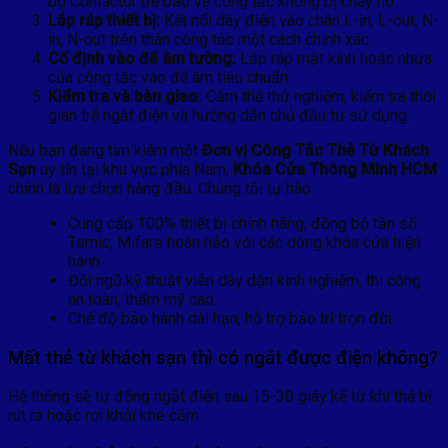
bộ Contactor để bảo vệ công tắc không bị cháy nổ.
Lắp ráp thiết bị:
Kết nối dây điện vào chân L-in, L-out, N-
in, N-out trên thân công tắc một cách chính xác.
Cố định vào đế âm tường:
Lắp ráp mặt kính hoặc nhựa
của công tắc vào đế âm tiêu chuẩn.
Kiểm tra và bàn giao:
Cắm thẻ thử nghiệm, kiểm tra thời
gian trễ ngắt điện và hướng dẫn chủ đầu tư sử dụng.
Nếu bạn đang tìm kiếm một
Đơn vị Công Tắc Thẻ Từ Khách
Sạn
uy tín tại khu vực phía Nam,
Khóa Cửa Thông Minh HCM
chính là lựa chọn hàng đầu. Chúng tôi tự hào:
Cung cấp 100% thiết bị chính hãng, đồng bộ tần số
Temic, Mifare hoàn hảo với các dòng khóa cửa hiện
hành.
Đội ngũ kỹ thuật viên dày dặn kinh nghiệm, thi công
an toàn, thẩm mỹ cao.
Chế độ bảo hành dài hạn, hỗ trợ bảo trì trọn đời.
Mất thẻ từ khách sạn thì có ngắt được điện không?
Hệ thống sẽ tự động ngắt điện sau 15-30 giây kể từ khi thẻ bị
rút ra hoặc rơi khỏi khe cắm.