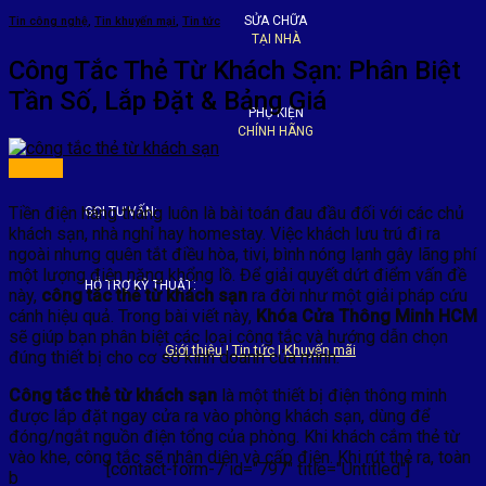
SỬA CHỮA
Tin công nghệ
,
Tin khuyến mại
,
Tin tức
TẠI NHÀ
Công Tắc Thẻ Từ Khách Sạn: Phân Biệt
Tần Số, Lắp Đặt & Bảng Giá
PHỤ KIỆN
CHÍNH HÃNG
Tiền điện hàng tháng luôn là bài toán đau đầu đối với các chủ
GỌI TƯ VẤN:
khách sạn, nhà nghỉ hay homestay. Việc khách lưu trú đi ra
ngoài nhưng quên tắt điều hòa, tivi, bình nóng lạnh gây lãng phí
một lượng điện năng khổng lồ. Để giải quyết dứt điểm vấn đề
HỖ TRỢ KỸ THUẬT:
này,
công tắc thẻ từ khách sạn
ra đời như một giải pháp cứu
cánh hiệu quả. Trong bài viết này,
Khóa Cửa Thông Minh HCM
sẽ giúp bạn phân biệt các loại công tắc và hướng dẫn chọn
Giới thiệu
|
Tin tức
|
Khuyến mãi
đúng thiết bị cho cơ sở kinh doanh của mình.
Công tắc thẻ từ khách sạn
là một thiết bị điện thông minh
được lắp đặt ngay cửa ra vào phòng khách sạn, dùng để
đóng/ngắt nguồn điện tổng của phòng. Khi khách cắm thẻ từ
vào khe, công tắc sẽ nhận diện và cấp điện. Khi rút thẻ ra, toàn
[contact-form-7 id="797" title="Untitled"]
b