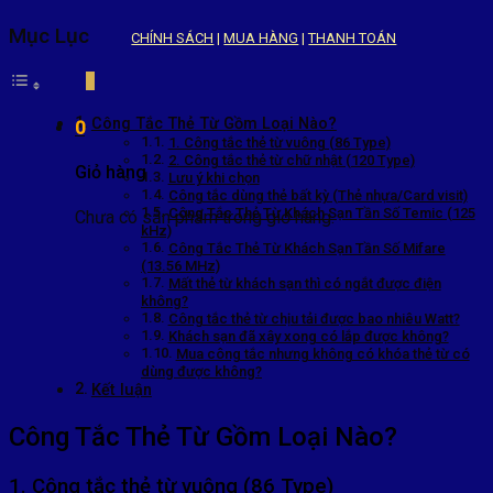
Mục Lục
CHÍNH SÁCH
|
MUA HÀNG
|
THANH TOÁN
Công Tắc Thẻ Từ Gồm Loại Nào?
0
1. Công tắc thẻ từ vuông (86 Type)
2. Công tắc thẻ từ chữ nhật (120 Type)
Giỏ hàng
Lưu ý khi chọn
Công tắc dùng thẻ bất kỳ (Thẻ nhựa/Card visit)
Công Tắc Thẻ Từ Khách Sạn Tần Số Temic (125
Chưa có sản phẩm trong giỏ hàng.
kHz)
Công Tắc Thẻ Từ Khách Sạn Tần Số Mifare
(13.56 MHz)
Mất thẻ từ khách sạn thì có ngắt được điện
không?
Công tắc thẻ từ chịu tải được bao nhiêu Watt?
Khách sạn đã xây xong có lắp được không?
Mua công tắc nhưng không có khóa thẻ từ có
dùng được không?
Kết luận
Công Tắc Thẻ Từ Gồm Loại Nào?
1. Công tắc thẻ từ vuông (86 Type)