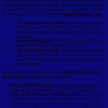
Đây là dòng cao cấp nhất hiện nay. Công tắc Mifare không chỉ
nhận diện sóng mà còn đọc dữ liệu được mã hóa trong thẻ. Nó
chỉ cấp điện khi nhận đúng thẻ Mifare của phòng đó. Thường
được đồng bộ trực tiếp với hệ thống
khóa thẻ từ khách sạn
Tiết kiệm điện năng triệt để:
Ngắt điện tự động các
thiết bị công suất lớn (Điều hòa, bình nóng lạnh) khi
phòng không có người, giúp tiết kiệm đến 30% chi phí
điện năng.
Bảo vệ hệ thống điện:
Tránh hiện tượng quá tải, chập
cháy do thiết bị điện hoạt động liên tục 24/7.
Tăng tính chuyên nghiệp:
Mang lại trải nghiệm hiện
đại, sang trọng cho khách lưu trú. Thời gian trễ 15-30
giây khi rút thẻ giúp khách có đủ ánh sáng để an toàn
rời khỏi phòng.
Để hệ thống hoạt động ổn định, việc
lắp đặt Công Tắc Thẻ
Từ Khách Sạn
cần tuân thủ các bước sau:
Khảo sát hệ thống điện:
Kỹ thuật viên kiểm tra sơ đồ
điện phòng, xác định dây nóng (L) và dây nguội (N).
Đấu nối với Contactor (Khởi động từ):
Vì công tắc thẻ
từ thường chịu tải khoảng 30A-40A, đối với phòng có
nhiều thiết bị công suất lớn, bắt buộc phải đấu nối qua