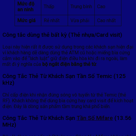
Mức độ
Thấp
Trung bình
Cao
an ninh
Mức giá
Rẻ nhất
Vừa phải
Cao nhất
Công tắc dùng thẻ bất kỳ (Thẻ nhựa/Card visit)
Loại này hiện rất ít được sử dụng trong các khách sạn hiện đại
vì khách hàng dễ dàng dùng thẻ ATM cũ hoặc miếng bìa cứng
cắm vào để “lách luật” giữ điện điều hòa khi đi ra ngoài, làm
mất đi ý nghĩa của
bộ ngắt điện bằng thẻ từ
.
Công Tắc Thẻ Từ Khách Sạn Tần Số Temic (125
kHz)
Chỉ cấp điện khi nhận đúng sóng vô tuyến từ thẻ Temic (thẻ
RF). Khách không thể dùng bìa cứng hay card visit để kích hoạt
điện. Đây là dòng sản phẩm tầm trung khá phổ biến.
Công Tắc Thẻ Từ Khách Sạn
Tần Số Mifare
(13.56
MHz)