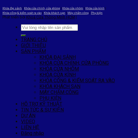
Khóa đại sảnh
|
Khóa cửa chính, cửa phòng
|
Khóa cửa nhôm
|
Khóa cửa kính
|
Khóa cổng & kiểm soát ra vào
|
Khóa khách sạn
|
Máy chấm công
|
Phụ kiện
Phát triển bởi
Khoá Cửa Thông Minh HCM
|
TRANG CHỦ
GIỚI THIỆU
SẢN PHẨM
KHÓA ĐẠI SẢNH
KHÓA CỬA CHÍNH, CỬA PHÒNG
KHÓA CỬA NHÔM
KHÓA CỬA KÍNH
KHÓA CỔNG & KIỂM SOÁT RA VÀO
KHÓA KHÁCH SẠN
MÁY CHẤM CÔNG
PHỤ KIỆN
HỖ TRỢ KỸ THUẬT
TIN TỨC & SỰ KIỆN
DỰ ÁN
VIDEO
LIÊN HỆ
Đăng nhập