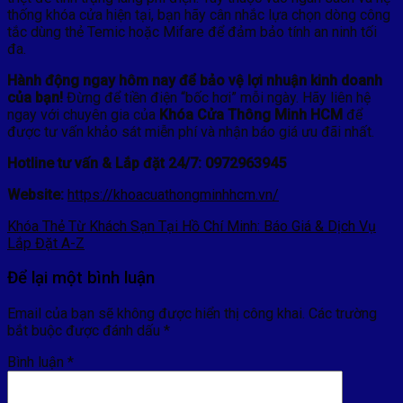
thống khóa cửa hiện tại, bạn hãy cân nhắc lựa chọn dòng công
tắc dùng thẻ Temic hoặc Mifare để đảm bảo tính an ninh tối
đa.
Hành động ngay hôm nay để bảo vệ lợi nhuận kinh doanh
của bạn!
Đừng để tiền điện “bốc hơi” mỗi ngày. Hãy liên hệ
ngay với chuyên gia của
Khóa Cửa Thông Minh HCM
để
được tư vấn khảo sát miễn phí và nhận báo giá ưu đãi nhất.
Hotline tư vấn & Lắp đặt 24/7:
0972963945
Website:
https://khoacuathongminhhcm.vn/
Khóa Thẻ Từ Khách Sạn Tại Hồ Chí Minh: Báo Giá & Dịch Vụ
Lắp Đặt A-Z
Để lại một bình luận
Email của bạn sẽ không được hiển thị công khai.
Các trường
bắt buộc được đánh dấu
*
Bình luận
*