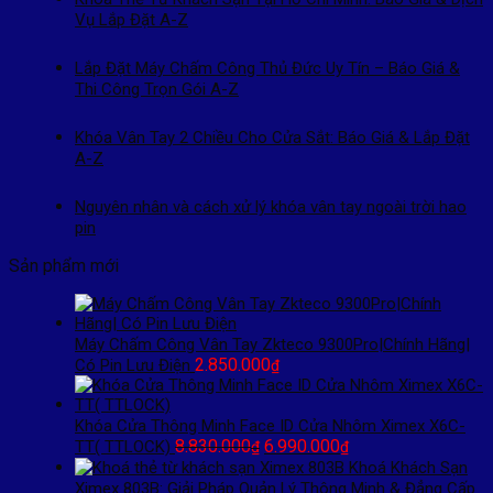
Vụ Lắp Đặt A-Z
Lắp Đặt Máy Chấm Công Thủ Đức Uy Tín – Báo Giá &
Thi Công Trọn Gói A-Z
Khóa Vân Tay 2 Chiều Cho Cửa Sắt: Báo Giá & Lắp Đặt
A-Z
Nguyên nhân và cách xử lý khóa vân tay ngoài trời hao
pin
Sản phẩm mới
Máy Chấm Công Vân Tay Zkteco 9300Pro|Chính Hãng|
2.850.000
Có Pin Lưu Điện
₫
Khóa Cửa Thông Minh Face ID Cửa Nhôm Ximex X6C-
Giá
Giá
8.830.000
6.990.000
TT( TTLOCK)
₫
₫
gốc
hiện
Khoá Khách Sạn
là:
tại
Ximex 803B: Giải Pháp Quản Lý Thông Minh & Đẳng Cấp