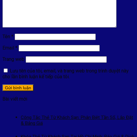
Tên
*
Email
*
Trang web
Lưu tên của tôi, email, và trang web trong trình duyệt này
cho lần bình luận kế tiếp của tôi.
Bài viết mới
Công Tắc Thẻ Từ Khách Sạn: Phân Biệt Tần Số, Lắp Đặt
& Bảng Giá
Khóa Thẻ Từ Khách Sạn Tại Hồ Chí Minh: Báo Giá & Dịch