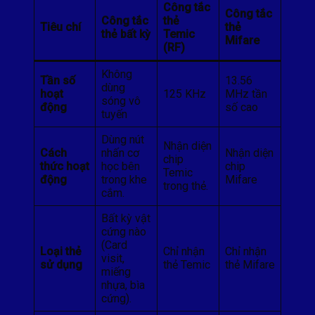
Công tắc
Công tắc
Công tắc
thẻ
Tiêu chí
thẻ
thẻ bất kỳ
Temic
Mifare
(RF)
Không
Tần số
13.56
dùng
hoạt
125 KHz
MHz tần
sóng vô
động
số cao
tuyến
Dùng nút
Nhận diện
Cách
nhấn cơ
Nhận diện
chip
thức hoạt
học bên
chip
Temic
động
trong khe
Mifare
trong thẻ.
cắm.
Bất kỳ vật
cứng nào
(Card
Loại thẻ
Chỉ nhận
Chỉ nhận
visit,
sử dụng
thẻ Temic
thẻ Mifare
miếng
nhựa, bìa
cứng).