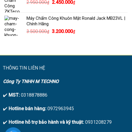
Giá
Giá
2.950.000
2.450.000
₫
₫
2.450.000₫.
gốc
hiện
là:
tại
Máy Chấm Công Khuôn Mặt Ronald Jack MB23VL |
2.950.000₫.
là:
Chính Hãng
2.450.000₫.
Giá
Giá
3.500.000
3.200.000
₫
₫
gốc
hiện
là:
tại
3.500.000₫.
là:
3.200.000₫.
THÔNG TIN LIÊN HỆ
Công Ty TNHH M TECHNO
✔️
MST:
0318878886
✔️
Hotline bán hàng:
0972963945
✔️
Hotline hỗ trợ bảo hành và kỹ thuật:
0931208279