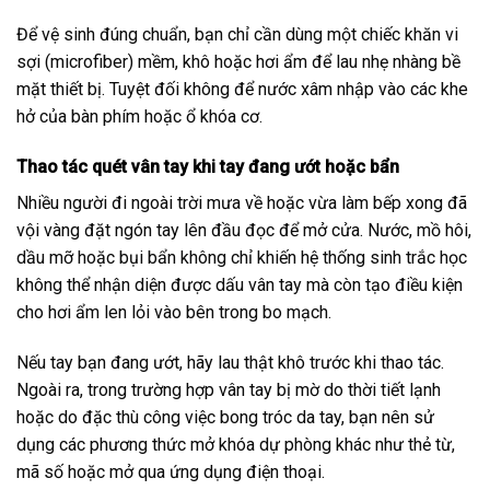
Để vệ sinh đúng chuẩn, bạn chỉ cần dùng một chiếc khăn vi
sợi (microfiber) mềm, khô hoặc hơi ẩm để lau nhẹ nhàng bề
mặt thiết bị. Tuyệt đối không để nước xâm nhập vào các khe
hở của bàn phím hoặc ổ khóa cơ.
Thao tác quét vân tay khi tay đang ướt hoặc bẩn
Nhiều người đi ngoài trời mưa về hoặc vừa làm bếp xong đã
vội vàng đặt ngón tay lên đầu đọc để mở cửa. Nước, mồ hôi,
dầu mỡ hoặc bụi bẩn không chỉ khiến hệ thống sinh trắc học
không thể nhận diện được dấu vân tay mà còn tạo điều kiện
cho hơi ẩm len lỏi vào bên trong bo mạch.
Nếu tay bạn đang ướt, hãy lau thật khô trước khi thao tác.
Ngoài ra, trong trường hợp vân tay bị mờ do thời tiết lạnh
hoặc do đặc thù công việc bong tróc da tay, bạn nên sử
dụng các phương thức mở khóa dự phòng khác như thẻ từ,
mã số hoặc mở qua ứng dụng điện thoại.