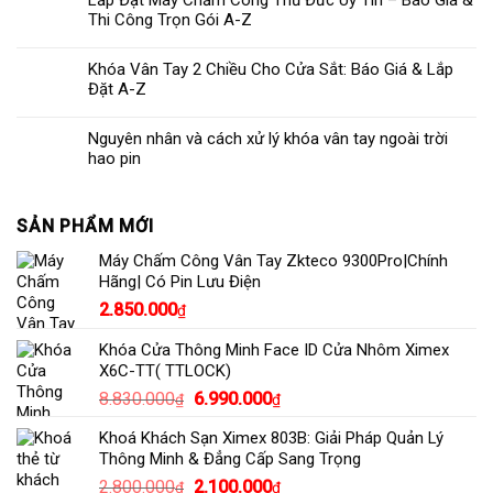
Lắp Đặt Máy Chấm Công Thủ Đức Uy Tín – Báo Giá &
Thi Công Trọn Gói A-Z
Khóa Vân Tay 2 Chiều Cho Cửa Sắt: Báo Giá & Lắp
Đặt A-Z
Nguyên nhân và cách xử lý khóa vân tay ngoài trời
hao pin
SẢN PHẨM MỚI
Máy Chấm Công Vân Tay Zkteco 9300Pro|Chính
Hãng| Có Pin Lưu Điện
2.850.000
₫
Khóa Cửa Thông Minh Face ID Cửa Nhôm Ximex
X6C-TT( TTLOCK)
Giá
Giá
8.830.000
6.990.000
₫
₫
gốc
hiện
Khoá Khách Sạn Ximex 803B: Giải Pháp Quản Lý
là:
tại
Thông Minh & Đẳng Cấp Sang Trọng
8.830.000₫.
là:
Giá
Giá
2.800.000
2.100.000
₫
₫
6.990.000₫.