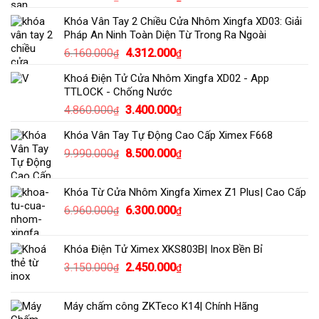
gốc
hiện
Khóa Vân Tay 2 Chiều Cửa Nhôm Xingfa XD03: Giải
là:
tại
Pháp An Ninh Toàn Diện Từ Trong Ra Ngoài
2.800.000₫.
là:
Giá
Giá
6.160.000
4.312.000
₫
₫
2.100.000₫.
gốc
hiện
Khoá Điện Tử Cửa Nhôm Xingfa XD02 - App
là:
tại
TTLOCK - Chống Nước
6.160.000₫.
là:
Giá
Giá
4.860.000
3.400.000
₫
₫
4.312.000₫.
gốc
hiện
Khóa Vân Tay Tự Động Cao Cấp Ximex F668
là:
tại
Giá
Giá
9.990.000
8.500.000
4.860.000₫.
là:
₫
₫
gốc
hiện
3.400.000₫.
là:
tại
Khóa Từ Cửa Nhôm Xingfa Ximex Z1 Plus| Cao Cấp
9.990.000₫.
là:
Giá
Giá
6.960.000
6.300.000
₫
₫
8.500.000₫.
gốc
hiện
là:
tại
Khóa Điện Tử Ximex XKS803B| Inox Bền Bỉ
6.960.000₫.
là:
Giá
Giá
3.150.000
2.450.000
₫
₫
6.300.000₫.
gốc
hiện
là:
tại
Máy chấm công ZKTeco K14| Chính Hãng
3.150.000₫.
là: