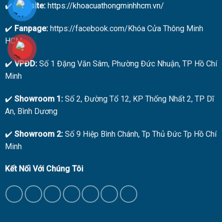
✔️
Website:
https://khoacuathongminhhcm.vn/
✔️
Fanpage:
https://facebook.com/Khóa Cửa Thông Minh
HCM
✔️
VPĐD:
Số 1 Đặng Văn Sâm, Phường Đức Nhuận, TP Hồ Chí
Minh
✔️
Showroom 1:
Số 2, Đường Tổ 12, KP Thống Nhất 2, TP Dĩ
An, Bình Dương
✔️
Showroom 2:
Số 9 Hiệp Bình Chánh, Tp Thủ Đức Tp Hồ Chí
Minh
Kết Nối Với Chúng Tôi