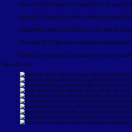
Công Tắc Thẻ Từ Khách Sạn: Phân Biệt Tần Số, Lắp Đặt &
Khóa Thẻ Từ Khách Sạn Tại Hồ Chí Minh: Báo Giá & Dịch 
Lắp Đặt Máy Chấm Công Thủ Đức Uy Tín – Báo Giá & Thi
Khóa Vân Tay 2 Chiều Cho Cửa Sắt: Báo Giá & Lắp Đặt A
Nguyên nhân và cách xử lý khóa vân tay ngoài trời hao pin
Sản phẩm mới
Khoá Khách Sạn Xim
Khóa Vân Tay 2 
Khoá Điện Tử Cửa Nhôm Xingfa XD02 - App TTLOCK
Khóa Vân
Khóa Từ Cửa Nhôm Xingfa X
Khóa Điện Tử Ximex XKS803B| Inox Bề
Máy chấm công ZKTeco 
Máy C