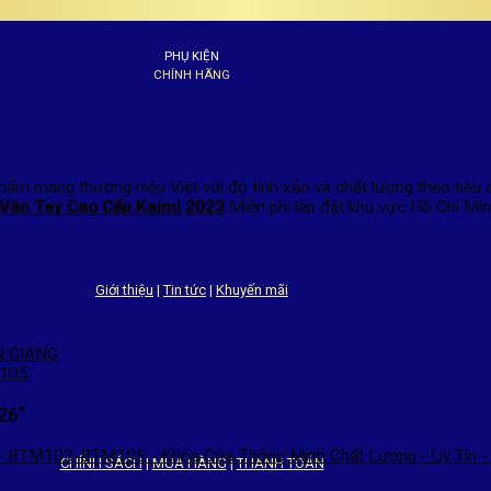
PHỤ KIỆN
CHÍNH HÃNG
m mang thương hiệu Việt với độ tinh xảo và chất lượng theo tiêu
 Vân Tay Cao Cấp Kaimi 2023
Miễn phí lắp đặt khu vực Hồ Chí Min
Giới thiệu
|
Tin tức
|
Khuyến mãi
N GIANG
M105
26
”
 BTM103-BTM105 - Khóa Cửa Thông Minh Chất Lượng - Uy Tín - 
CHÍNH SÁCH
|
MUA HÀNG
|
THANH TOÁN