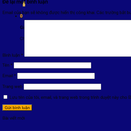
Để lại một bình luận
Email của bạn sẽ không được hiển thị công khai.
Các trường bắt 
0
Giỏ hàng
Chưa có sản phẩm trong giỏ hàng.
Bình luận
*
Tên
*
Email
*
Trang web
Lưu tên của tôi, email, và trang web trong trình duyệt này cho lầ
Bài viết mới