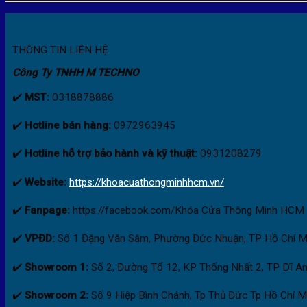
THÔNG TIN LIÊN HỆ
Công Ty TNHH M TECHNO
✔️
MST:
0318878886
✔️
Hotline bán hàng:
0972963945
✔️
Hotline hỗ trợ bảo hành và kỹ thuật:
0931208279
✔️
Website:
https://khoacuathongminhhcm.vn/
✔️
Fanpage:
https://facebook.com/Khóa Cửa Thông Minh HCM
✔️
VPĐD:
Số 1 Đặng Văn Sâm, Phường Đức Nhuận, TP Hồ Chí M
✔️
Showroom 1:
Số 2, Đường Tổ 12, KP Thống Nhất 2, TP Dĩ An
✔️
Showroom 2:
Số 9 Hiệp Bình Chánh, Tp Thủ Đức Tp Hồ Chí M