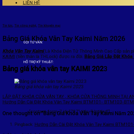
LIÊN HỆ
Tin tức
,
Tin công nghệ
,
Tin khuyến mại
Bảng Giá Khóa Vân Tay Kaimi Năm 2026
GỌI TƯ VẤN:
Khóa Vân Tay Kaimi
Là Khóa Điện Tử Thông Minh Cao Cấp sản phẩ
KAIMI
(tiền thân là THLock) được ra đời.
Bảng Giá Lắp Đặt Khóa
HỖ TRỢ KỸ THUẬT:
Bảng giá khóa vân tay KAIMI 202
3
Bảng giá khóa vân tay Kaimi 202
3
LẮP ĐẶT KHÓA CỬA VÂN TAY , KHÓA CỬA THÔNG MINH TẠI A
Hướng Dẫn Cài Đặt Khóa Vân Tay Kaimi BTM101- BTM103-BT
[contact-form-7 id="797" title="Untitled"]
One thought on “
Bảng Giá Khóa Vân Tay Kaimi Năm 20
Pingback:
Hướng Dẫn Cài Đặt Khóa Vân Tay Kaimi BTM101-