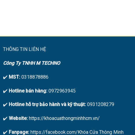
THÔNG TIN LIÊN HỆ
Công Ty TNHH M TECHNO
✔️
MST:
0318878886
✔️
Hotline bán hàng:
0972963945
✔️
Hotline hỗ trợ bảo hành và kỹ thuật:
0931208279
✔️
Website:
https://khoacuathongminhhcm.vn/
✔️
Fanpage:
https://facebook.com/Khóa Cửa Thông Minh